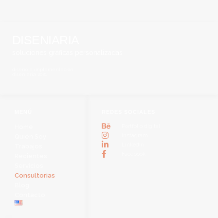
DISENIARIA
soluciones gráficas personalizadas
diseño e implementación
diseniaria 2021
MENÚ
REDES SOCIALES
Portfolio digital
Home
Instagram
Quién Soy
LinkedIn
Trabajos
Facebook
Recientes
Servicios
Consultorias
Blog
Contacto